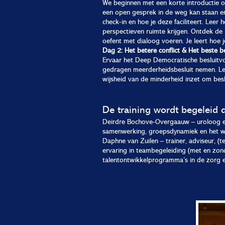
We beginnen met een korte introductie
een open gesprek in de weg kan staan e
check-in en hoe je deze faciliteert. Leer 
perspectieven ruimte krijgen. Ontdek de 
oefent met dialoog voeren. Je leert hoe j
​Dag 2: Het betere conflict & Het beste be
Ervaar het Deep Democratische besluitv
gedragen meerderheidsbesluit nemen. Le
wijsheid van de minderheid inzet om beslui
De training wordt begeleid 
Deirdre Bochove-Overgaauw – uroloog en 
samenwerking, groepsdynamiek en het we
Daphne van Zuilen – trainer, adviseur, (
ervaring in teambegeleiding (met en zonde
talentontwikkelprogramma’s in de zorg e