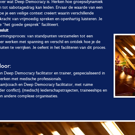
 over wat Deep Democracy is. Herken hoe groepsdynamiek
n tot sabotagedrag kan leiden. Ervaar de waarde van een
hoe je een veilige context creëert waarin verschillende
kracht van vrijmoedig spreken en openhartig luisteren. Je
e “het goede gesprek” faciliteert.
sluit
ormingsproces: van standpunten verzamelen tot een
er werken met spanning en verschil en ontdek hoe je de
ten te verrijken. Je oefent in het faciliteren van dit proces.
door:
Deep Democracy facilitator en trainer, gespecialiseerd in
rken met medische professionals.
team)coach en Deep Democracy facilitator, met ruime
r conflict), (medisch) leiderschapstrajecten, traineeships en
n andere complexe organisaties.