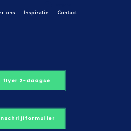
Inloggen
er ons
Inspiratie
Contact
flyer 2-daagse
inschrijfformulier